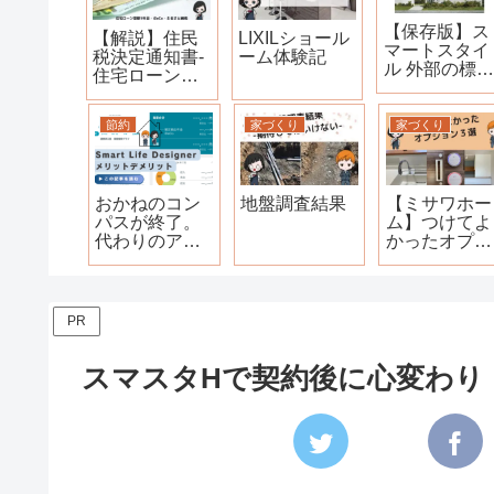
【保存版】ス
【解説】住民
LIXILショール
マートスタイ
税決定通知書-
ーム体験記
ル 外部の標準
住宅ローン控
仕様
除1年目・
iDeCo・ふる
節約
家づくり
家づくり
さと納税の控
除額確認方法-
おかねのコン
地盤調査結果
【ミサワホー
パスが終了。
ム】つけてよ
代わりのアプ
かったオプシ
リは？-スマー
ョン3選
トライフデザ
イナー2ヶ月使
ってみた感想-
PR
スマスタHで契約後に心変わり