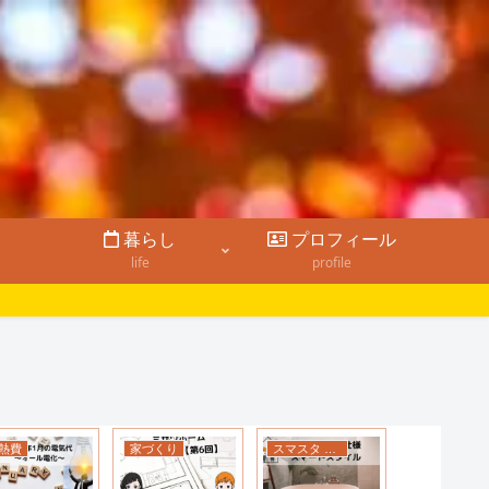
暮らし
プロフィール
life
profile
熱費
家づくり
スマスタ 標準仕様