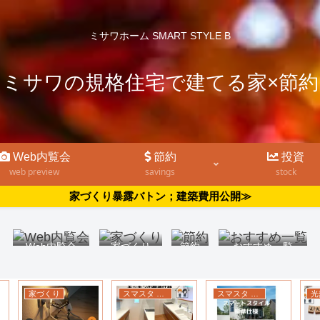
ミサワホーム SMART STYLE B
ミサワの規格住宅で建てる家×節約
Web内覧会
節約
投資
web preview
savings
stock
家づくり暴露バトン；建築費用公開≫
Web内覧会
家づくり
節約
おすすめ一覧
家づくり
スマスタ 標準仕様
スマスタ 標準仕様
光