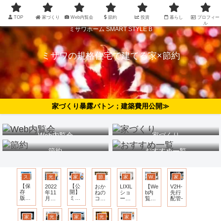
TOP
家づくり
Web内覧会
節約
投資
暮らし
プロフィー
ル
ミサワホーム SMART STYLE B
ミサワの規格住宅で建てる家×節約
家づくり暴露バトン；建築費用公開≫
Web内覧会
家づくり
節約
おすすめ一覧
スマスタ 標準仕様
光熱費
家づくり
節約
家づくり
Web内覧会
家づくり
【保
【公
2022
おか
LIXIL
【We
V2H-
存
開】
年11
ねの
ショ
b内
先行
版】
ミサ
月電
コン
ール
覧
配管-
スマ
ワホ
気代
パス
ーム
会】
ート
ーム
2ヶ
体験
ミサ
スタ
スマ
月使
記
ワホ
家づくり
光熱費
家づくり
光熱費
家づくり