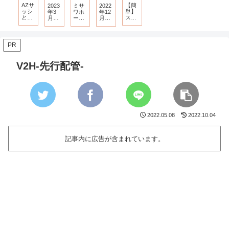
イル
ート
って
ーム
AZサ
【簡
2023
ミサ
2022
キッ
スタ
みた-
スマ
ッシ
単】
年3
ワホ
年12
チン
イル
夫婦
ート
と
スマ
月の
ーム
月電
＆水
の見
で資
スタ
は？-
ート
電気
を選
気代-
回り
積も
産管
イル
ミサ
ホー
代-オ
んだ
ミサ
の標
り-第
理-
B-LJ
ワホ
ム化
ール
理由
ワホ
準仕
2回
洗面
ーム
電
ーム
様
打ち
台-
PR
打ち
化・
2年
合わ
合わ
九州-
目-
せ-
せ
V2H-先行配管-
【第
7
回】
2022.05.08
2022.10.04
記事内に広告が含まれています。