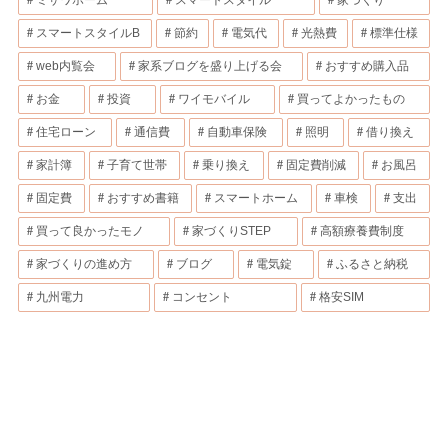
スマートスタイルB
節約
電気代
光熱費
標準仕様
web内覧会
家系ブログを盛り上げる会
おすすめ購入品
お金
投資
ワイモバイル
買ってよかったもの
住宅ローン
通信費
自動車保険
照明
借り換え
家計簿
子育て世帯
乗り換え
固定費削減
お風呂
固定費
おすすめ書籍
スマートホーム
車検
支出
買って良かったモノ
家づくりSTEP
高額療養費制度
家づくりの進め方
ブログ
電気錠
ふるさと納税
九州電力
コンセント
格安SIM