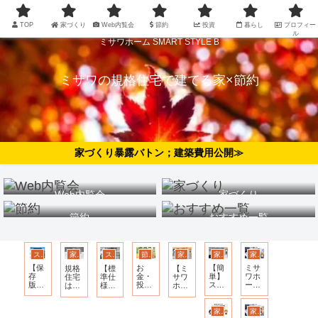
TOP
家づくり
Web内覧会
節約
投資
暮らし
プロフィー
ル
ミサワホーム SMART STYLE B
ミサワの規格住宅で建てる家×節約
家づくり暴露バトン；建築費用公開≫
Web内覧会
家づくり
節約
おすすめ一覧
スマスタ 標準仕様
家づくり
スマスタ 標準仕様
節約
家づくり
家づくり
家づくり
【保
お
【簡
ミサ
規格
【標
【ミ
存
金・
単】
ワホ
住宅
準仕
サワ
版】
投
スマ
ーム
は間
様】
ホー
スマ
資・
ート
との
取り
スマ
ム】
ート
保険
ホー
打ち
を変
ート
つけ
スタ
の考
ム化
合わ
更で
スタ
てよ
家づくり
家づくり