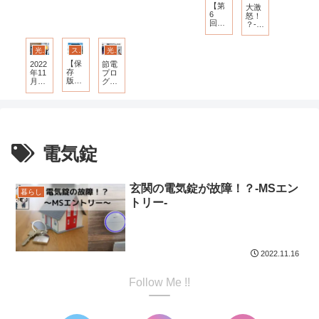
イル
え方
せ
き
イル
かっ
【第
大激
キッ
が変
【第
る？
のト
たオ
6
怒！
チン
わっ
1
でき
イレ-
プシ
回】
？-ミ
＆水
た
回】
な
ミサ
ョン
ミサ
サワ
回り
YouT
い？-
ワホ
3選
ワホ
ホー
の標
ube
変更
ーム-
ーム
ム打
光熱費
スマスタ 標準仕様
光熱費
準仕
した
打ち
ち合
様
実例
【保
2022
節電
合わ
わせ
あり-
存
年11
プロ
せ
【第
版】
月電
グラ
10
スマ
気代
ム
回】-
ート
2022
スタ
-九電
イル
で参
内部
加申
の標
し込
準仕
みし
電気錠
様
まし
た-
玄関の電気錠が故障！？-MSエン
暮らし
トリー-
2022.11.16
Follow Me !!